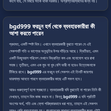
বদলে যায়, সে বিষয়ে সতর্ক থাকা দরকার। অপ্রাপ্তবয়স্কদের জন্য নয়।
bgd999 ফরচুন হর্স থেকে ব্যবহারকারীরা কী
আশা করতে পারেন
প্রথমত, একটি স্পষ্ট থিম। এখানে ব্যবহারকারী বুঝতে পারেন যে এই
সেকশনটি গতি ও ভাগ্যের অনুভূতির উপর দাঁড়িয়ে আছে। দ্বিতীয়ত, এমন
একটি ভিজ্যুয়াল পরিবেশ যেখানে বিভ্রান্তি কম এবং মনোযোগ ধরে রাখা
সহজ। তৃতীয়ত, এমন এক মুড যা খুব বেশি ভারী না হয়েও উত্তেজনাকে
টিকিয়ে রাখে।
bgd999
এর ফরচুন হর্স সেকশন এই তিনটি জায়গায়
ভারসাম্য আনতে পারলে ব্যবহারকারীর কাছে এটি সফল হবে।
আরও গুরুত্বপূর্ণ হলো স্বচ্ছতা। ব্যবহারকারী যদি বুঝতেই না পারেন তিনি কী
দেখছেন, তাহলে থিম কাজ করবে না। কিন্তু
bgd999
এ যদি প্রতিটি
অংশের অর্থ, গতি এবং ফ্লো পরিষ্কারভাবে ধরা পড়ে, তাহলে এই সেকশন
আরও বেশি গ্রহণযোগ্য হয়। বাংলাদেশের সাধারণ ব্যবহারকারীর জন্য এটাই