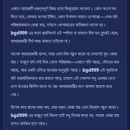
এখানে আরেকটি গুরুত্বপূর্ণ বিষয় হলো ভিজ্যুয়াল সংকেত। কোন অংশে মন
দিতে হবে, কোথায় ফলের ইঙ্গিত, কোন উপাদান সামনে এগোচ্ছে—এসব যদি
পরিষ্কারভাবে বোঝা যায়, তাহলে খেলোয়াড়ের অভিজ্ঞতা ভালো হয়।
bgd999
এর মতো প্ল্যাটফর্মে এই স্পষ্টতা না থাকলে থিম যত সুন্দরই হোক,
ব্যবহারকারী দীর্ঘ সময় থাকতে চাইবেন না।
অনেক ব্যবহারকারী বলেন, তারা এমন থিম পছন্দ করেন যা দেখলেই মুড বোঝা
যায়। ফরচুন হর্স সেই দিক থেকে পরিষ্কার—এখানে গতি আছে, দৌড়ের ভাব
আছে, আর একটা এগিয়ে যাওয়ার অনুভূতি আছে।
bgd999
এই মুডটাকে
যদি ধারাবাহিকভাবে ধরে রাখতে পারে, তাহলে এই সেকশন শুধু একবার দেখে
চলে যাওয়ার জিনিস থাকে না; বরং ব্যবহারকারীর মনে আলাদা জায়গা করে
নেয়।
বিশেষ করে যাদের সময় কম, তারা দ্রুত বোঝা যায় এমন বিন্যাস পছন্দ করেন।
bgd999
এর ফরচুন হর্স বিভাগ তাই শুধু থিমের জন্য নয়, সহজে বোঝা যায়
বলেও কার্যকর হতে পারে।