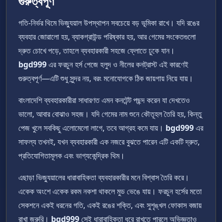
গুরুত্বপূর্ণ
গতি-নির্ভর থিমে ভিজ্যুয়াল উপস্থাপন সবচেয়ে বড় ভূমিকা রাখে। যদি রঙের
ব্যবহার জোরালো হয়, ব্যাকগ্রাউন্ড পরিষ্কার হয়, আর গেমের সংকেতগুলো
দ্রুত চোখে পড়ে, তাহলে ব্যবহারকারী সহজে ফ্লোতে ঢুকে যান।
bgd999
এর ফরচুন হর্স পেজে হলুদ ও নীলের কনট্রাস্ট এই কারণেই
গুরুত্বপূর্ণ—এটি শুধু সুন্দর নয়, বরং মনোযোগকে ঠিক জায়গায় নিয়ে যায়।
বাংলাদেশি ব্যবহারকারীরা সাধারণত এমন কনটেন্ট পছন্দ করেন যা দেখতেও
ভালো, আবার বোঝাও সহজ। যদি গেমের নাম শুনে কৌতূহল তৈরি হয়, কিন্তু
পেজ খুলে সবকিছু এলোমেলো লাগে, তবে আগ্রহ কমে যায়।
bgd999
এর
সাফল্য তখনই, যখন ব্যবহারকারী এক নজরে বুঝতে পারেন এটি একটি দ্রুত,
প্রতিযোগিতামূলক এবং ভাগ্যকেন্দ্রিক থিম।
এছাড়া ভিজ্যুয়ালের ধারাবাহিকতা ব্যবহারকারীর মনে বিশ্বাস তৈরি করে।
একেক অংশে একেক রকম নকশা থাকলে মুড ভেঙে যায়। ফরচুন হর্সের মতো
সেকশনে একই ধরনের গতি, একই রঙের শক্তি, এবং সুশৃঙ্খল ফোকাস বজায়
রাখা জরুরি।
bgd999
সেই ধারাবাহিকতা ধরে রাখতে পারলে অভিজ্ঞতাও