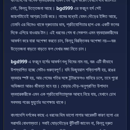
নেই, কিন্তু উত্তেজনা আছে।
bgd999
এর ফরচুন হর্স সেই
জায়গাটাতেই আগ্রহ তৈরি করে। নামের মধ্যেই যেমন দৌড়ের ইঙ্গিত আছে,
তেমনি এর থিমেও থাকে দ্রুততার ভাব, প্রতিযোগিতার ছাপ এবং একটি ফলের
দিকে এগিয়ে যাওয়ার টান। এই ধরনের গেম বা সেকশন এমন ব্যবহারকারীদের
আকর্ষণ করে যারা অপেক্ষা করতে চান, কিন্তু বিরক্তিকর অপেক্ষা নয়—বরং
উত্তেজনা বাড়তে বাড়তে ফল দেখার মজা নিতে চান।
bgd999
এ ফরচুন হর্সের আকর্ষণ শুধু থিমের নাম নয়, বরং এটি কীভাবে
উপস্থাপিত হচ্ছে সেটাও গুরুত্বপূর্ণ। যদি ভিজ্যুয়াল শক্তিশালী হয়, রঙের
ব্যবহার স্পষ্ট হয়, আর গেমের গতির সঙ্গে ইন্টারফেসও মানিয়ে চলে, তবে পুরো
অভিজ্ঞতা আরও জীবন্ত মনে হয়। ঘোড়ার দৌড়-অনুপ্রাণিত উপাদান
ব্যবহারকারীকে এমন এক প্রতিযোগিতামূলক আবহে নিয়ে যায়, যেখানে চোখ
সবসময় পরের মুহূর্তের অপেক্ষায় থাকে।
বাংলাদেশি দর্শকের কাছে এ ধরনের থিম ভালো লাগার আরেকটি কারণ হলো এর
সরাসরি বোধগম্যতা। সবাই ঘোড়দৌড়ের খুঁটিনাটি জানেন না, কিন্তু দ্রুত