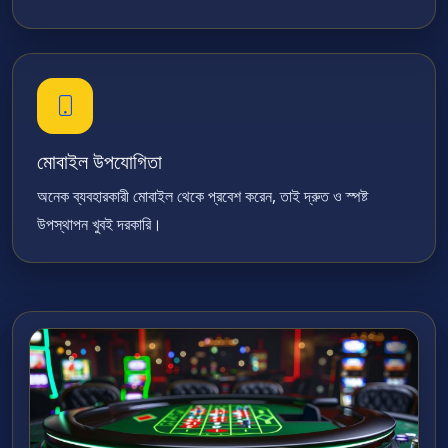
মোবাইল উপযোগিতা
অনেক ব্যবহারকারী মোবাইল থেকে প্রবেশ করেন, তাই দ্রুত ও স্পষ্ট
উপস্থাপন খুবই দরকারি।