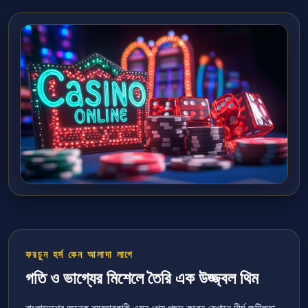
ফরচুন হর্স কেন আলাদা লাগে
গতি ও ভাগ্যের মিশেলে তৈরি এক উজ্জ্বল থিম
বাংলাদেশের অনেক ব্যবহারকারী এমন গেম পছন্দ করেন যেখানে দীর্ঘ জটিলতা