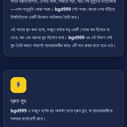
গতির প্রতিযোগিতা, এগিয়ে থাকা, পিছিয়ে পড়া, আর শেষ মুহূর্তের উত্তেজনা
—এসব অনুভূতি বোঝা সহজ।
bgd999
সেই সহজ বোধের ওপর দাঁড়িয়ে
থিমভিত্তিক একটি বিনোদন অভিজ্ঞতা তৈরি করে।
এই পাতার মূল কথা হলো, ফরচুন হর্সকে শুধু একটি গেমের নাম হিসেবে না
দেখে, বরং এক ধরনের মুড হিসেবে ভাবা।
bgd999
এর এই বিভাগ সেই
মুড তৈরি করতে পারলেই ব্যবহারকারীর কাছে এটি মনে রাখার মতো হয়ে ওঠে।
দ্রুত মুড
bgd999
এ ফরচুন হর্সের বড় আকর্ষণ হলো দ্রুত ছন্দ, যা ব্যবহারকারীকে
সবসময় মনোযোগী রাখে।