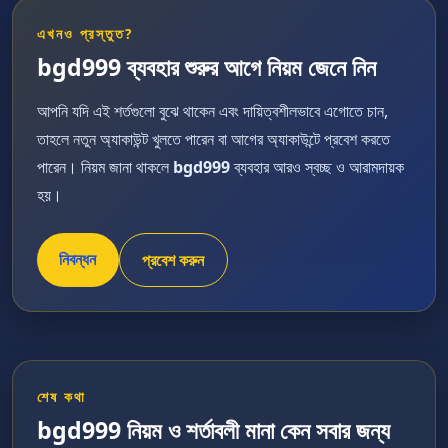
এখনও প্রস্তুত?
bgd999 ব্যবহার শুরুর আগে নিয়ম জেনে নিন
আপনি যদি এই শর্তগুলো বুঝে থাকেন এবং দায়িত্বশীলভাবে এগোতে চান,
তাহলে নতুন অ্যাকাউন্ট খুলতে পারেন বা আগের অ্যাকাউন্টে প্রবেশ করতে
পারেন। নিয়ম জানা থাকলে
bgd999
ব্যবহার আরও স্বচ্ছ ও আরামদায়ক
হয়।
নিবন্ধন
প্রবেশ করুন
শেষ কথা
bgd999 নিয়ম ও শর্তাবলী মানা কেন সবার জন্য